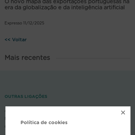
O novo mapa das exportações portuguesas na
era da globalização e da inteligência artificial
Expresso 11/12/2025
<< Voltar
Mais recentes
OUTRAS LIGAÇÕES
AEP
×
NOVOBANCO
Política de cookies
COFACE
APDL