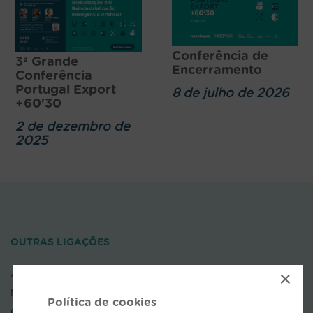
Conferência de
3ª Grande
Encerramento
Conferência
Portugal Export
8 de julho de 2026
+60'30
2 de dezembro de
2025
OUTRAS LIGAÇÕES
×
AEP
NOVOBANCO
Política de cookies
COFACE