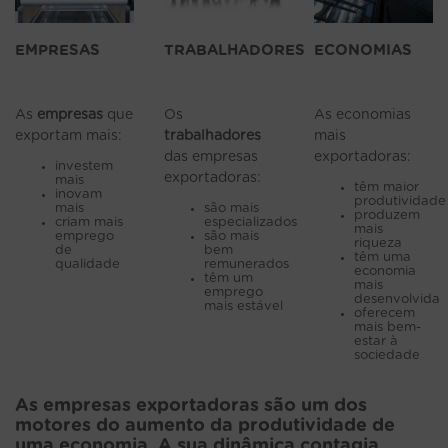
EMPRESAS
TRABALHADORES
ECONOMIAS
As
empresas
que
Os
As economias
exportam mais:
trabalhadores
mais
das empresas
exportadoras:
investem
exportadoras:
mais
têm maior
inovam
produtividade
mais
são mais
produzem
criam mais
especializados
mais
emprego
são mais
riqueza
de
bem
têm uma
qualidade
remunerados
economia
têm um
mais
emprego
desenvolvida
mais estável
oferecem
mais bem-
estar à
sociedade
As empresas exportadoras são um dos
motores do aumento da produtividade de
uma economia. A sua dinâmica contagia