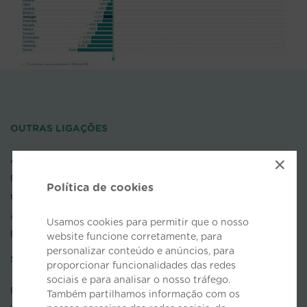
OUTRAS LIGAÇÕES
AEP
×
NOVOBANCO
Política de cookies
COFACE
APDL
Usamos cookies para permitir que o nosso
EXPRESSO
website funcione corretamente, para
personalizar conteúdo e anúncios, para
SEGURANÇA DA INFORMAÇÃO
proporcionar funcionalidades das redes
sociais e para analisar o nosso tráfego.
POLÍTICA DE PRIVACIDADE
Também partilhamos informação com os