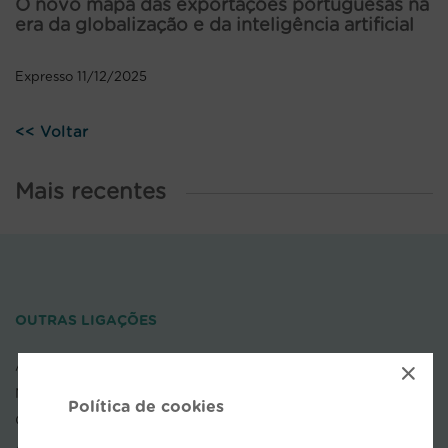
O novo mapa das exportações portuguesas na
era da globalização e da inteligência artificial
Expresso 11/12/2025
<< Voltar
Mais recentes
OUTRAS LIGAÇÕES
AEP
×
NOVOBANCO
Política de cookies
COFACE
APDL